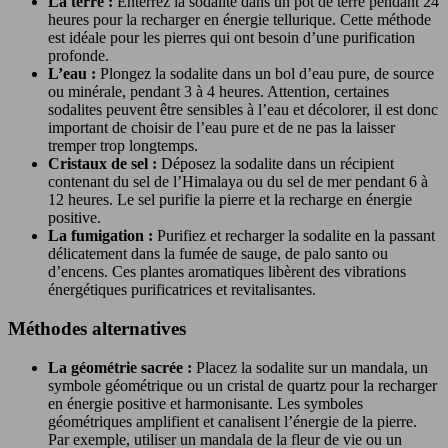
La terre :
Enterrez la sodalite dans un pot de terre pendant 24
heures pour la recharger en énergie tellurique. Cette méthode
est idéale pour les pierres qui ont besoin d’une purification
profonde.
L’eau :
Plongez la sodalite dans un bol d’eau pure, de source
ou minérale, pendant 3 à 4 heures. Attention, certaines
sodalites peuvent être sensibles à l’eau et décolorer, il est donc
important de choisir de l’eau pure et de ne pas la laisser
tremper trop longtemps.
Cristaux de sel :
Déposez la sodalite dans un récipient
contenant du sel de l’Himalaya ou du sel de mer pendant 6 à
12 heures. Le sel purifie la pierre et la recharge en énergie
positive.
La fumigation :
Purifiez et recharger la sodalite en la passant
délicatement dans la fumée de sauge, de palo santo ou
d’encens. Ces plantes aromatiques libèrent des vibrations
énergétiques purificatrices et revitalisantes.
Méthodes alternatives
La géométrie sacrée :
Placez la sodalite sur un mandala, un
symbole géométrique ou un cristal de quartz pour la recharger
en énergie positive et harmonisante. Les symboles
géométriques amplifient et canalisent l’énergie de la pierre.
Par exemple, utiliser un mandala de la fleur de vie ou un