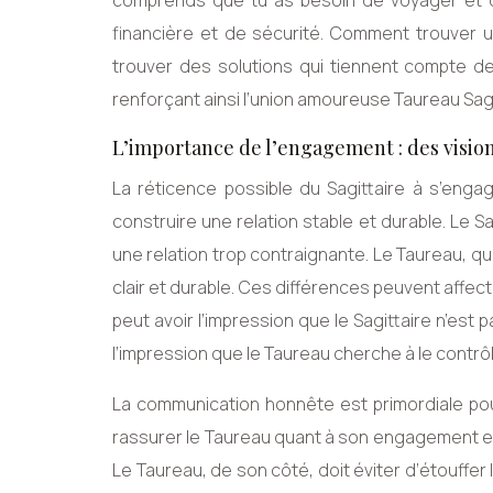
comprends que tu as besoin de voyager et de 
financière et de sécurité. Comment trouver u
trouver des solutions qui tiennent compte de
renforçant ainsi l’union amoureuse Taureau Sagi
L’importance de l’engagement : des visio
La réticence possible du Sagittaire à s’eng
construire une relation stable et durable. Le Sa
une relation trop contraignante. Le Taureau, q
clair et durable. Ces différences peuvent affect
peut avoir l’impression que le Sagittaire n’est p
l’impression que le Taureau cherche à le contrôler
La communication honnête est primordiale pour 
rassurer le Taureau quant à son engagement en l
Le Taureau, de son côté, doit éviter d’étouffer l