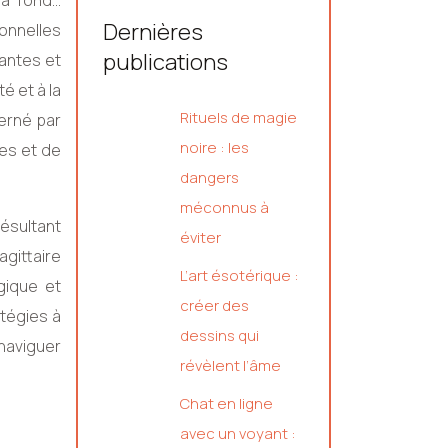
 à fond…
Dernières
onnelles
publications
gantes et
é et à la
Rituels de magie
verné par
noire : les
ges et de
dangers
méconnus à
résultant
éviter
gittaire
L’art ésotérique :
gique et
créer des
atégies à
dessins qui
 naviguer
révèlent l’âme
Chat en ligne
avec un voyant :