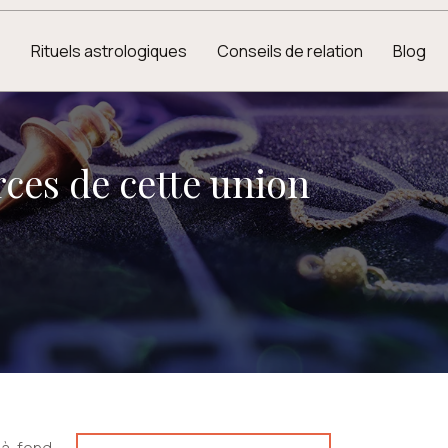
e
Rituels astrologiques
Conseils de relation
Blog
orces de cette union