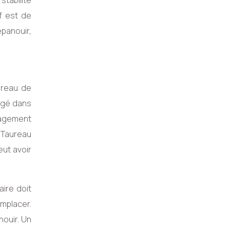
tabilité
f est de
panouir,
ureau de
iégé dans
ngagement
e Taureau
eut avoir
aire doit
emplacer.
nouir. Un