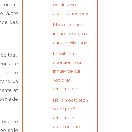
 connu :
éclairez votre
e l’autre
avenir amoureux
onde des
Mois du cancer :
influence astrale
sur vos relations
L’étoile du
rès tout,
scorpion : son
zons. Le
influence sur
de cette
votre vie
ttaire un
amoureuse
dante et
apable de
Né le 4 octobre ?
votre profil
amoureux
présente
astrologique
bolise le