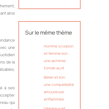
achement,
ant ainsi
Sur le même thème
 tendance
Homme scorpion
 avec une
et femme lion :
quotidien
une alchimie
ens de la
torride au lit
lisables,
Bélier et lion :
une compatibilité
hé à ses
amoureuse
 accepter
enflammée
reau qui
Gémeaux et