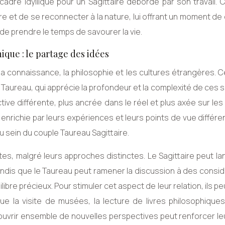
adre idyllique pour un Sagittaire débordé par son travail. 
e et de se reconnecter à la nature, lui offrant un moment de
de prendre le temps de savourer la vie.
ique : le partage des idées
a connaissance, la philosophie et les cultures étrangères. C
Taureau, qui apprécie la profondeur et la complexité de ces s
ve différente, plus ancrée dans le réel et plus axée sur le
 enrichie par leurs expériences et leurs points de vue différe
u sein du couple Taureau Sagittaire.
es, malgré leurs approches distinctes. Le Sagittaire peut l
andis que le Taureau peut ramener la discussion à des consi
ibre précieux. Pour stimuler cet aspect de leur relation, ils p
e la visite de musées, la lecture de livres philosophique
uvrir ensemble de nouvelles perspectives peut renforcer leu