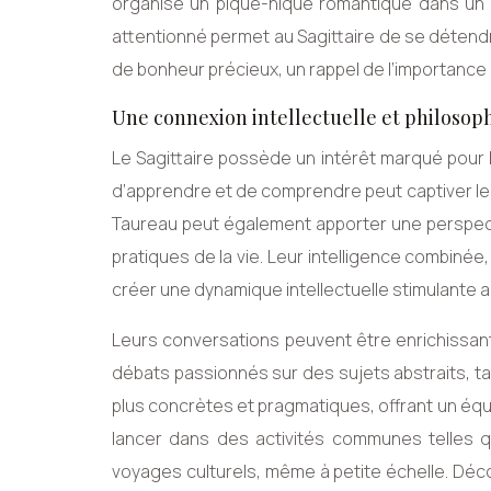
organise un pique-nique romantique dans un c
attentionné permet au Sagittaire de se détendr
de bonheur précieux, un rappel de l’importance 
Une connexion intellectuelle et philosoph
Le Sagittaire possède un intérêt marqué pour l
d’apprendre et de comprendre peut captiver le 
Taureau peut également apporter une perspecti
pratiques de la vie. Leur intelligence combinée,
créer une dynamique intellectuelle stimulante a
Leurs conversations peuvent être enrichissant
débats passionnés sur des sujets abstraits, t
plus concrètes et pragmatiques, offrant un équil
lancer dans des activités communes telles qu
voyages culturels, même à petite échelle. Déco