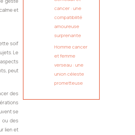
Ce geste
cancer : une
 calme et
compatibilité
amoureuse
surprenante
ette soif
Homme cancer
ujets. Le
et femme
s aspects
verseau : une
nts, peut
union céleste
prometteuse
ancer des
dérations
euvent se
s ou des
r lien et