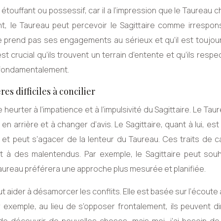
étouffant ou possessif, car il a l’impression que le Taureau 
ment, le Taureau peut percevoir le Sagittaire comme irrespo
e ne prend pas ses engagements au sérieux et qu’il est toujou
 est crucial qu’ils trouvent un terrain d’entente et qu’ils respe
r fondamentalement.
es difficiles à concilier
 heurter à l’impatience et à l’impulsivité du Sagittaire. Le Tau
r en arrière et à changer d’avis. Le Sagittaire, quant à lui, es
s et peut s’agacer de la lenteur du Taureau. Ces traits de 
t à des malentendus. Par exemple, le Sagittaire peut souh
aureau préférera une approche plus mesurée et planifiée.
ider à désamorcer les conflits. Elle est basée sur l’écoute 
 exemple, au lieu de s’opposer frontalement, ils peuvent di