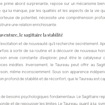
e, de prime abord surprenante, repose sur un mécanisme bien
 qui lui manque, par les qualités et les aspects de la vie qu
e porteuse de potentiel, nécessite une compréhension prof
truire une relation enrichissante.
aventure, le sagittaire la stabilité
d’excitation et de nouveauté qu’il recherche secrètement. Ap
fois à sortir de sa routine et à découvrir de nouveaux hori
son envie constante d’explorer, peut être le catalyseur 
ences inédites. Inversement, le Taureau peut offrir au Sagi
 besoin, même inconsciemment. Sous son apparence indépen
oin profond de stabilité et de réconfort, que le Taureau est c
s de besoins psychologiques fondamentaux. Le Sagittaire re
 monde et de repousser les limites. Le Taureau, quant à lui, sym