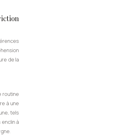
riction
fférences
éhension
ure de la
e routine
ire à une
une, tels
 enclin à
rgne.