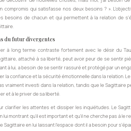
découvrir de nouvelles choses, mais moi, j’ai besoin de s
n compromis qui satisfasse nos deux besoins ? ». L’objecti
s besoins de chacun et qui permettent à la relation de s’é
ttaire.
ns du futur divergentes
ager à long terme contraste fortement avec le désir du Ta
gittaire, attaché à sa liberté, peut avoir peur de se sentir p
uant à lui, a besoin de se sentir rassuré et protégé par un e
er la confiance et la sécurité émotionnelle dans la relation. L
as vraiment investi dans la relation, tandis que le Sagittaire p
 et à le priver de sa liberté.
clarifier les attentes et dissiper les inquiétudes. Le Sagitt
ui montrant qu’il est important et qu’il ne cherche pas à le r
e Sagittaire en lui laissant l’espace dont il a besoin pour s’épa