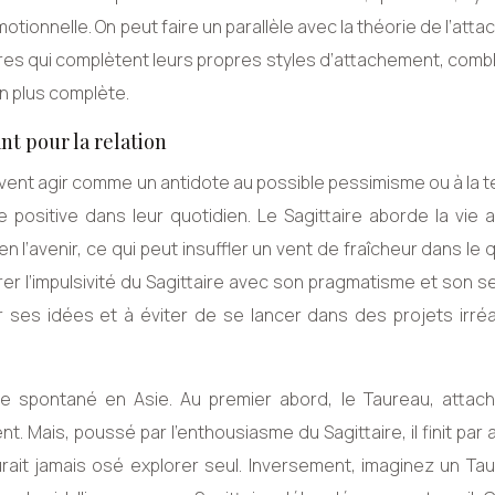
motionnelle. On peut faire un parallèle avec la théorie de l’att
res qui complètent leurs propres styles d’attachement, combl
on plus complète.
ant pour la relation
uvent agir comme un antidote au possible pessimisme ou à la
e positive dans leur quotidien. Le Sagittaire aborde la vie
 l’avenir, ce qui peut insuffler un vent de fraîcheur dans le 
er l’impulsivité du Sagittaire avec son pragmatisme et son s
ser ses idées et à éviter de se lancer dans des projets irréa
ge spontané en Asie. Au premier abord, le Taureau, attac
nt. Mais, poussé par l’enthousiasme du Sagittaire, il finit par
rait jamais osé explorer seul. Inversement, imaginez un Tau