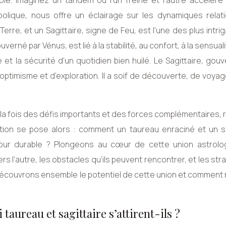
vole. Imaginez un tandem où l’un freine et l’autre accélère
olique, nous offre un éclairage sur les dynamiques relati
erre, et un Sagittaire, signe de Feu, est l’une des plus intri
rné par Vénus, est lié à la stabilité, au confort, à la sensualit
vie et la sécurité d’un quotidien bien huilé. Le Sagittaire, gou
’optimisme et d’exploration. Il a soif de découverte, de voya
la fois des défis importants et des forces complémentaires, 
tion se pose alors : comment un taureau enraciné et un sa
mour durable ? Plongeons au cœur de cette union astrolo
vers l’autre, les obstacles qu’ils peuvent rencontrer, et les str
 Découvrons ensemble le potentiel de cette union et comment
 taureau et sagittaire s’attirent-ils ?