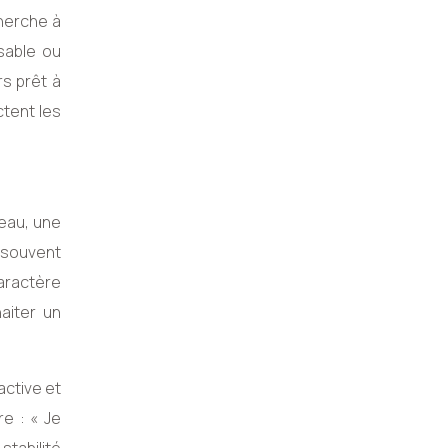
cherche à
nsable ou
rs prêt à
ctent les
reau, une
t souvent
caractère
aiter un
active et
re : « Je